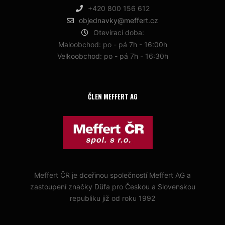
+420 800 156 612
objednavky@meffert.cz
Otevírací doba:
Maloobchod: po - pá 7h - 16:00h
Velkoobchod: po - pá 7h - 16:30h
ČLEN MEFFERT AG
Meffert ČR je dceřinou společností Meffert AG a
zastoupení značky Düfa pro Českou a Slovenskou
republiku již od roku 1992