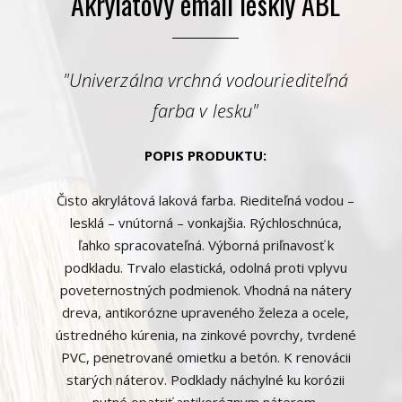
Akrylátový email lesklý ABL
"Univerzálna vrchná vodouriediteľná
farba v lesku"
POPIS PRODUKTU:
Čisto akrylátová laková farba. Riediteľná vodou –
lesklá – vnútorná – vonkajšia. Rýchloschnúca,
ľahko spracovateľná. Výborná priľnavosť k
podkladu. Trvalo elastická, odolná proti vplyvu
poveternostných podmienok. Vhodná na nátery
dreva, antikorózne upraveného železa a ocele,
ústredného kúrenia, na zinkové povrchy, tvrdené
PVC, penetrované omietku a betón. K renovácii
starých náterov. Podklady náchylné ku korózii
nutné opatriť antikoróznym náterom.