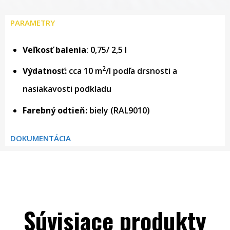
PARAMETRY
Veľkosť balenia
: 0,75/ 2,5 l
2
Výdatnosť:
cca 10 m
/l podľa drsnosti a
nasiakavosti podkladu
Farebný odtieň:
biely (RAL9010)
DOKUMENTÁCIA
Súvisiace produkty