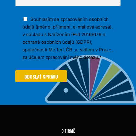
Souhlasím se zpracováním osobních
údajů (jméno, příjmení, e-mailová adresa),
v souladu s Nařízením (EU) 2016/679 o
ochraně osobních údajů (GDPR),
společností Meffert ČR se sídlem v Praze,
za účelem zpracování mého dotazu.*
ODOSLAŤ SPRÁVU
O FIRMĚ