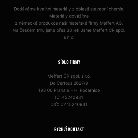
Dodáváme kvalitní materiály z oblasti stavební chemie.
Materiály dovážíme
z německé produkce naší mateřské firmy Meffert AG.
Na českém trhu jsme přes 30 let! Jsme Meffert ČR spol.
s r. o.
SÍDLO FIRMY
Meffert ČR spol. s r.o.
Do Čertous 2627/9
193 00 Praha 9 – H. Počernice
IČ: 45240931
DIČ: CZ45240931
RYCHLÝ KONTAKT