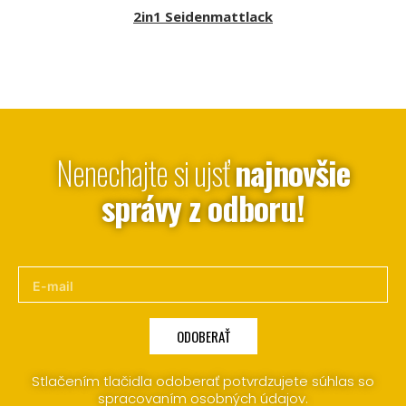
2in1 Seidenmattlack
Nenechajte si ujsť
najnovšie
správy z odboru!
ODOBERAŤ
Stlačením tlačidla odoberať potvrdzujete súhlas so
spracovaním osobných údajov.