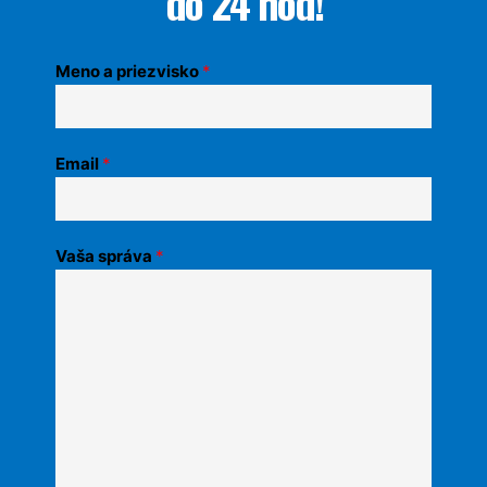
do 24 hod!
Meno a priezvisko
*
Email
*
Vaša správa
*