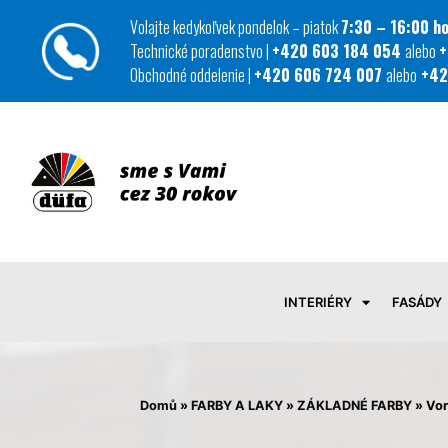
Volajte kedykoľvek pondelok – piatok
7:30 – 16:00 ho
Technické poradenstvo |
+420 603 184 054
alebo
+
Obchodné oddelenie |
+420 606 724 007
alebo
+42
INTERIÉRY
FASÁDY
Domů
»
FARBY A LAKY
»
ZÁKLADNÉ FARBY
»
Vor