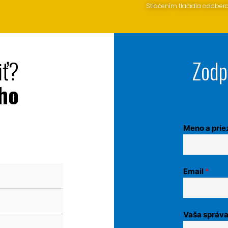
Stlačením tlačidla odober
iť?
Zodp
jho
Meno a prie
Email
*
Vaša správ