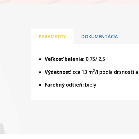
PARAMETRY
DOKUMENTÁCIA
Veľkosť balenia:
0,75/ 2,5 l
2
Výdatnosť
: cca 13 m
/l podľa drsnosti 
Farebný odtieň:
biely