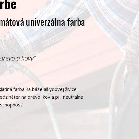
arbe
mátová univerzálna farba
drevo a kovy"
ladná farba na báze alkydovej živice.
edzináter na drevo, kov a pH neutrálne
a schopnosť