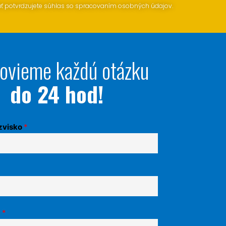
ať potvrdzujete súhlas so spracovaním osobných údajov.
ovieme každú otázku
do 24 hod!
zvisko
*
a
*