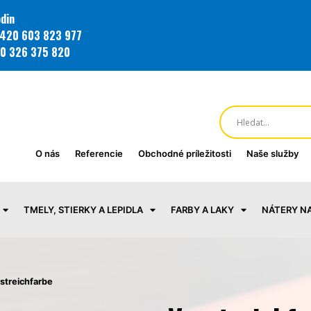
din
420 603 823 977
0 326 375 820
O nás
Referencie
Obchodné príležitosti
Naše služby
TMELY, STIERKY A LEPIDLA
FARBY A LAKY
NÁTERY N
streichfarbe