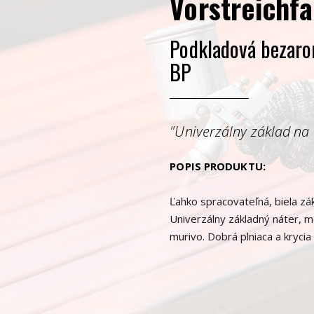
Vorstreichf
Podkladová bezaro
BP
"Univerzálny základ na 
POPIS PRODUKTU:
Ľahko spracovateľná, biela zák
Univerzálny základný náter, m
murivo. Dobrá plniaca a kryci