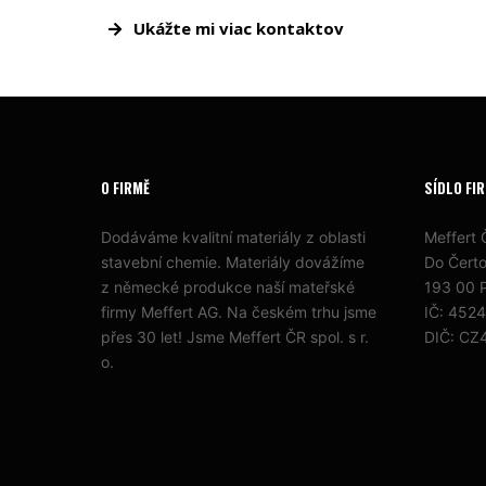
Ukážte mi viac kontaktov
O FIRMĚ
SÍDLO FI
Dodáváme kvalitní materiály z oblasti
Meffert Č
stavební chemie. Materiály dovážíme
Do Čert
z německé produkce naší mateřské
193 00 P
firmy Meffert AG. Na českém trhu jsme
IČ: 452
přes 30 let! Jsme Meffert ČR spol. s r.
DIČ: CZ
o.