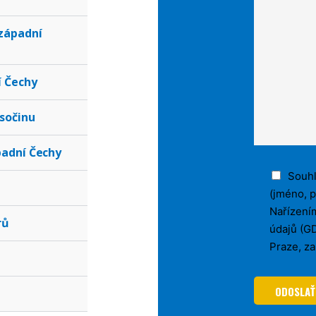
západní
í Čechy
ysočinu
padní Čechy
Souhl
(jméno, p
Nařízení
rů
údajů (GD
Praze, z
ODOSLAŤ