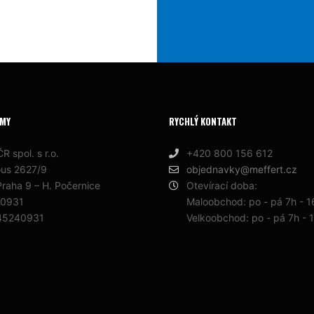
RMY
RYCHLÝ KONTAKT
R spol. s r.o.
+420 800 156 612
ous 2627/9
objednavky@meffert.cz
raha 9 – H. Počernice
Otevírací doba:
40931
Maloobchod: po - pá 7h - 
45240931
Velkoobchod: po - pá 7h - 