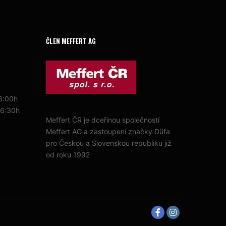
ČLEN MEFFERT AG
16:00h
16:30h
Meffert ČR je dceřinou společností
Meffert AG a zastoupení značky Düfa
pro Českou a Slovenskou republiku již
od roku 1992