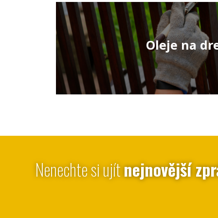
Oleje na dr
Nenechte si ujít
nejnovější zpr