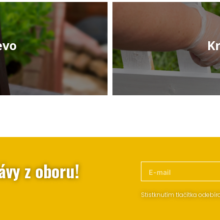
evo
Kr
ávy z oboru!
Stistknutím tlačítka odebí