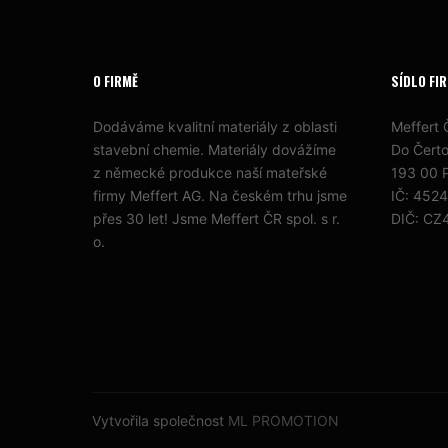
O FIRMĚ
SÍDLO FI
Dodáváme kvalitní materiály z oblasti
Meffert Č
stavební chemie. Materiály dovážíme
Do Čert
z německé produkce naší mateřské
193 00 P
firmy Meffert AG. Na českém trhu jsme
IČ: 452
přes 30 let! Jsme Meffert ČR spol. s r.
DIČ: CZ
o.
Vytvořila společnost
ML PROMOTION