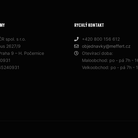
RMY
RYCHLÝ KONTAKT
R spol. s r.o.
+420 800 156 612
ous 2627/9
objednavky@meffert.cz
raha 9 – H. Počernice
Otevírací doba:
40931
Maloobchod: po - pá 7h - 
45240931
Velkoobchod: po - pá 7h - 