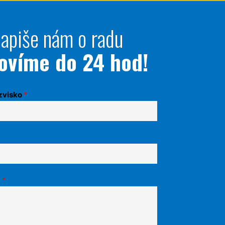
apiše nám o radu
ovíme do 24 hod!
zvisko
*
a
*