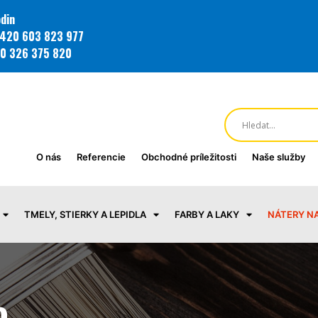
din
420 603 823 977
0 326 375 820
O nás
Referencie
Obchodné príležitosti
Naše služby
TMELY, STIERKY A LEPIDLA
FARBY A LAKY
NÁTERY N
o