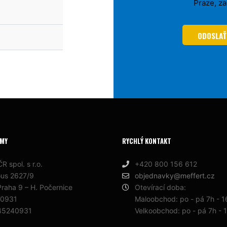
Praze, z
ODOSLAŤ
RMY
RYCHLÝ KONTAKT
R spol. s r.o.
+420 800 156 612
ous 2627/9
objednavky@meffert.cz
raha 9 – H. Počernice
Otevírací doba:
40931
Maloobchod: po - pá 7h - 
45240931
Velkoobchod: po - pá 7h - 