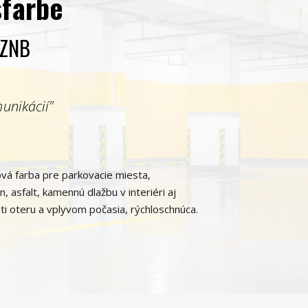
farbe
 ZNB
unikácií"
á farba pre parkovacie miesta,
 asfalt, kamennú dlažbu v interiéri aj
oti oteru a vplyvom počasia, rýchloschnúca.