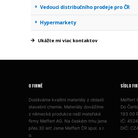
Vedoucí distribučního prodeje pro ČR
Hypermarkety
Ukážte mi viac kontaktov
O FIRMĚ
SÍDLO FI
Dodáváme kvalitní materiály z oblasti
Meffert Č
stavební chemie. Materiály dovážíme
Do Čert
z německé produkce naší mateřské
193 00 P
firmy Meffert AG. Na českém trhu jsme
IČ: 452
přes 30 let! Jsme Meffert ČR spol. s r.
DIČ: CZ
o.