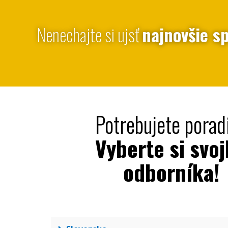
Nenechajte si ujsť
najnovšie sp
Potrebujete porad
Vyberte si svo
odborníka!