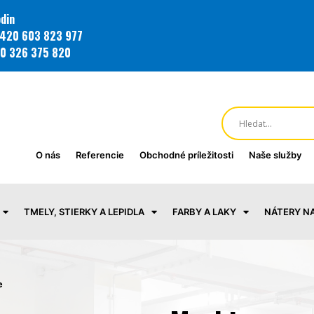
din
420 603 823 977
0 326 375 820
O nás
Referencie
Obchodné príležitosti
Naše služby
TMELY, STIERKY A LEPIDLA
FARBY A LAKY
NÁTERY N
e