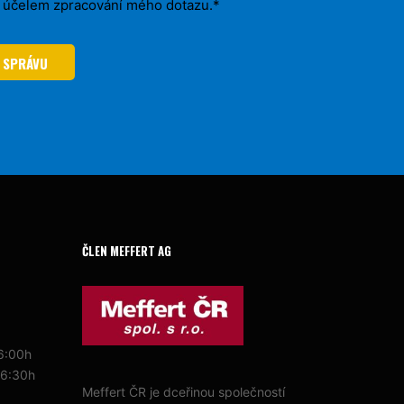
a účelem zpracování mého dotazu.*
 SPRÁVU
ČLEN MEFFERT AG
16:00h
16:30h
Meffert ČR je dceřinou společností