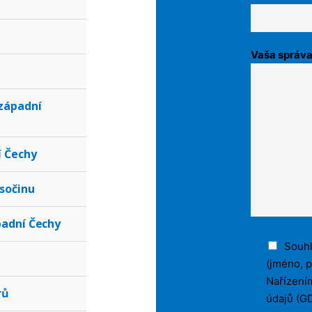
Vaša správ
západní
í Čechy
ysočinu
padní Čechy
Souhl
(jméno, p
Nařízení
rů
údajů (GD