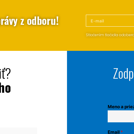
rávy z odboru!
Stlačením tlačidla odober
iť?
Zodp
jho
Meno a prie
Email
*