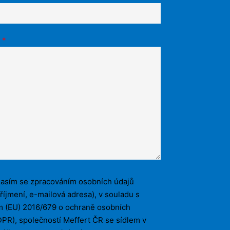
a
*
asím se zpracováním osobních údajů
říjmení, e-mailová adresa), v souladu s
m (EU) 2016/679 o ochraně osobních
PR), společností Meffert ČR se sídlem v