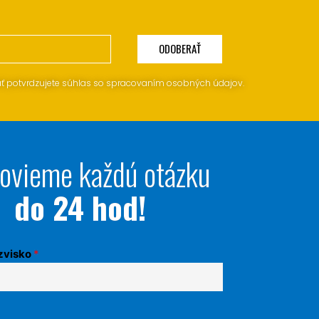
ODOBERAŤ
ať potvrdzujete súhlas so spracovaním osobných údajov.
ovieme každú otázku
do 24 hod!
zvisko
*