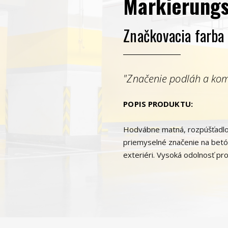
Markierungs
Značkovacia farba
"Značenie podláh a kom
POPIS PRODUKTU:
Hodvábne matná, rozpúšťadlov
priemyselné značenie na betón,
exteriéri. Vysoká odolnosť pr