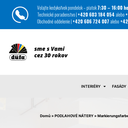
Volajte kedykoľvek pondelok – piatok
7:30 – 16:00 ho
Technické poradenstvo |
+420 603 184 054
alebo
+
Obchodné oddelenie |
+420 606 724 007
alebo
+42
INTERIÉRY
FASÁDY
Domů
»
PODLAHOVÉ NÁTERY
»
Markierungsfarb